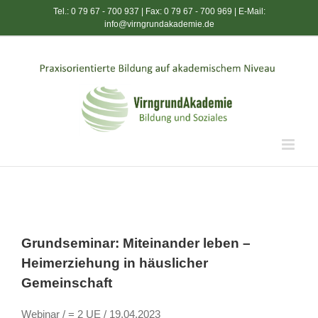
Zum
Tel.: 0 79 67 - 700 937 | Fax: 0 79 67 - 700 969 | E-Mail:
Inhalt
info@virngrundakademie.de
springen
Grundseminar: Miteinander leben –
Heimerziehung in häuslicher
Gemeinschaft
Webinar / = 2 UE / 19.04.2023