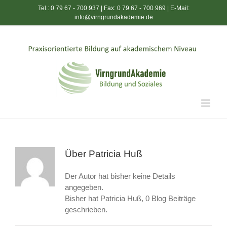
Zum
Tel.: 0 79 67 - 700 937 | Fax: 0 79 67 - 700 969 | E-Mail:
Inhalt
info@virngrundakademie.de
springen
Über
Patricia Huß
Der Autor hat bisher keine Details
angegeben.
Bisher hat Patricia Huß, 0 Blog Beiträge
geschrieben.